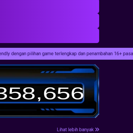
ap dan penambahan 16+ pasaran togel.
430,359
Lihat lebih banyak