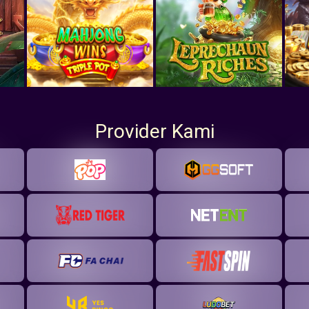
Provider Kami