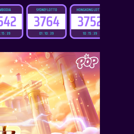
EY LOTTO
HONGKONG LOTTO
OREGON 1
OREG
764
3752
6129
62
: 10 : 36
10 : 15 : 36
13 : 25 : 36
16 : 2