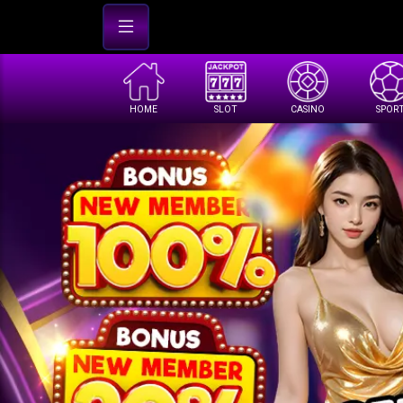
//under row-loginmenu
HOME
SLOT
CASINO
SPOR