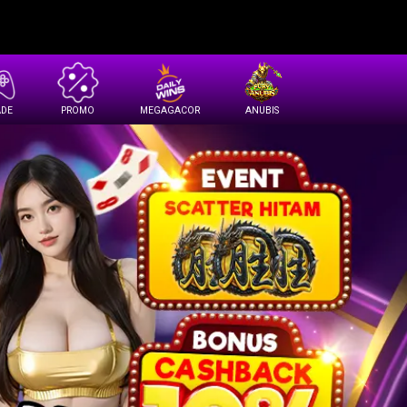
ADE
PROMO
MEGAGACOR
ANUBIS