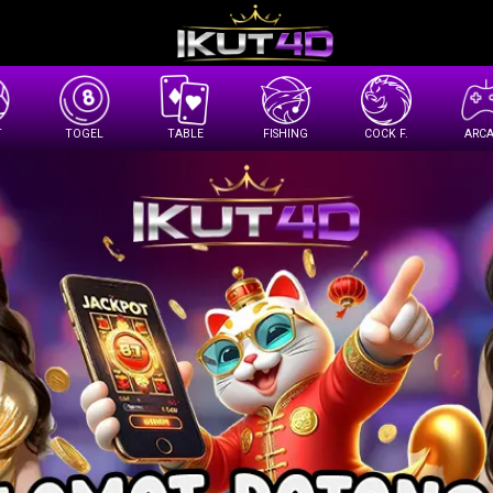
T
TOGEL
TABLE
FISHING
COCK F.
ARC