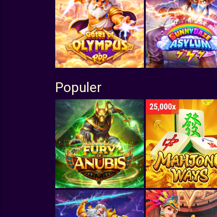
Populer