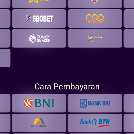
Cara Pembayaran