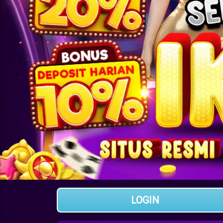
LOGIN