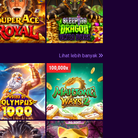
Lihat lebih banyak