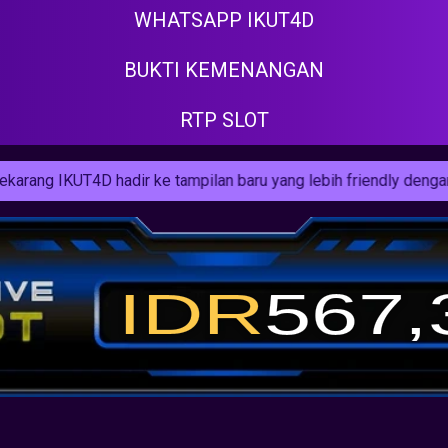
WHATSAPP IKUT4D
BUKTI KEMENANGAN
RTP SLOT
yang lebih friendly dengan pilihan game terlengkap dan penam
IDR
567,