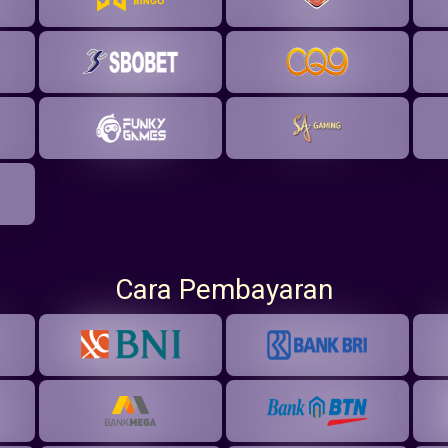
Cara Pembayaran