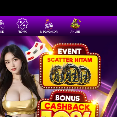
ADE
PROMO
MEGAGACOR
ANUBIS