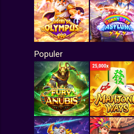
Populer