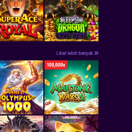
Lihat lebih banyak