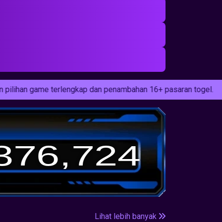
bahan 16+ pasaran togel.
436,712
Lihat lebih banyak