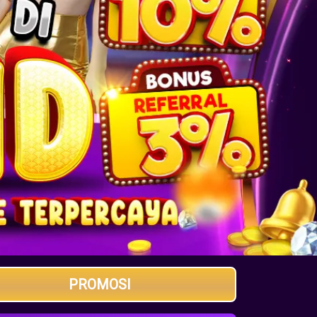
PROMOSI