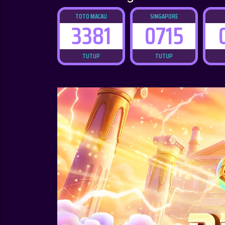
TOTO MACAU
SINGAPORE
CHINA
3381
0715
0119
TUTUP
TUTUP
TUTUP