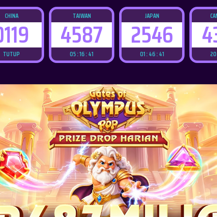
TAIWAN
JAPAN
CAMBODIA
SYDN
4587
2546
4372
3
05 : 16 : 38
01 : 46 : 38
20 : 16 : 38
22 