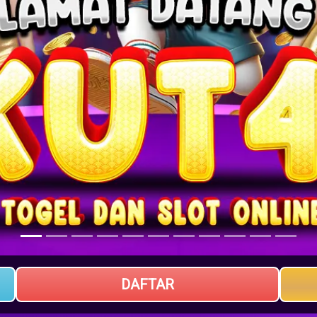
DAFTAR