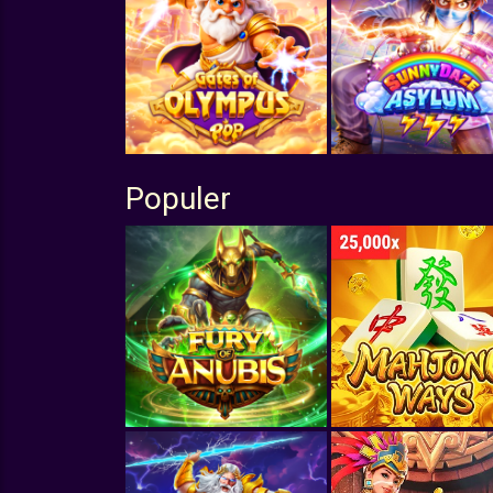
Populer