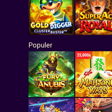
Populer