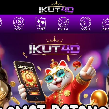
T
TOGEL
TABLE
FISHING
COCK F.
ARC