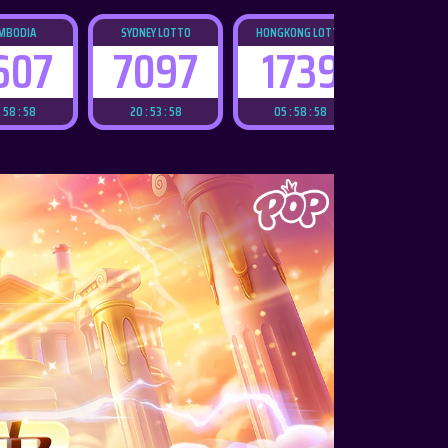
EY LOTTO
HONGKONG LOTTO
OREGON 1
OREG
097
1739
9016
97
: 53 : 54
05 : 58 : 54
09 : 08 : 54
12 : 0