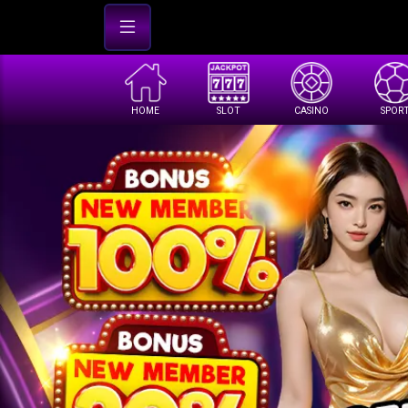
//under row-loginmenu
HOME
SLOT
CASINO
SPOR