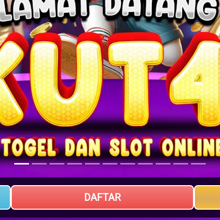
DAFTAR