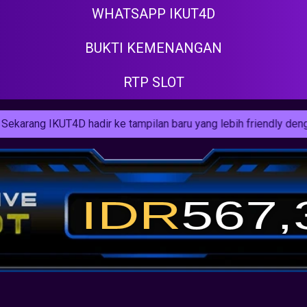
WHATSAPP IKUT4D
BUKTI KEMENANGAN
RTP SLOT
 yang lebih friendly dengan pilihan game terlengkap dan pena
IDR
567,