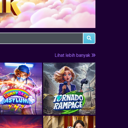
Lihat lebih banyak