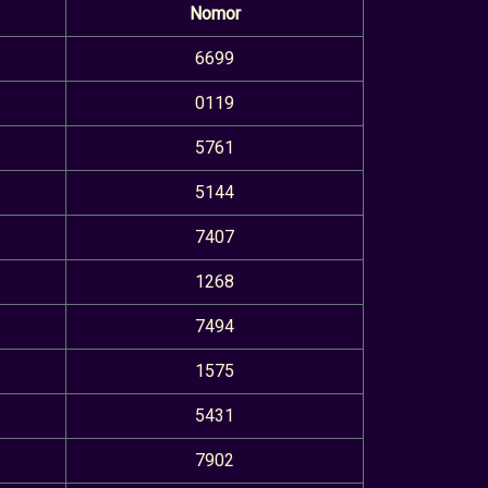
Nomor
6699
0119
5761
5144
7407
1268
7494
1575
5431
7902