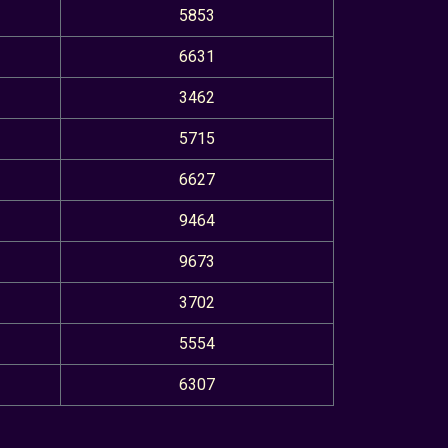
5853
6631
3462
5715
6627
9464
9673
3702
5554
6307