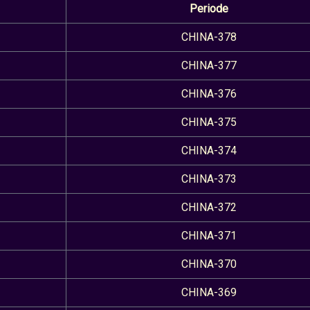
Periode
CHINA-378
CHINA-377
CHINA-376
CHINA-375
CHINA-374
CHINA-373
CHINA-372
CHINA-371
CHINA-370
CHINA-369