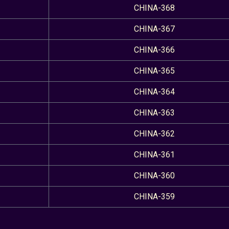
CHINA-368
CHINA-367
CHINA-366
CHINA-365
CHINA-364
CHINA-363
CHINA-362
CHINA-361
CHINA-360
CHINA-359