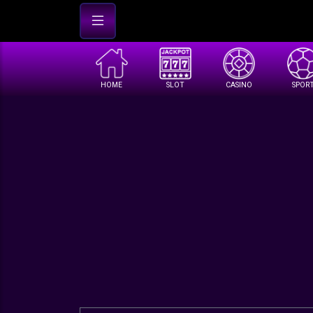
//under row-loginmenu
HOME
SLOT
CASINO
SPOR