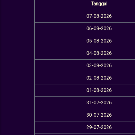
Tanggal
07-08-2026
06-08-2026
05-08-2026
04-08-2026
03-08-2026
02-08-2026
01-08-2026
31-07-2026
30-07-2026
29-07-2026