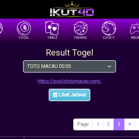
T
TOGEL
TABLE
FISHING
COCK F.
ARC
Result Togel
https://poolstotomacao.com/
Lihat Jadwal
Page
1
2
3
4