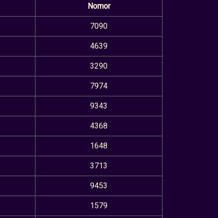
Nomor
7090
4639
3290
7974
9343
4368
1648
3713
9453
1579