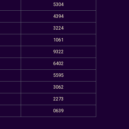
5304
4394
3224
1061
9322
6402
5595
3062
2273
0639