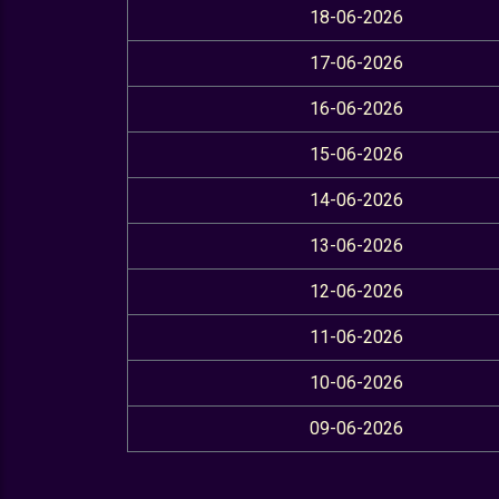
18-06-2026
17-06-2026
16-06-2026
15-06-2026
14-06-2026
13-06-2026
12-06-2026
11-06-2026
10-06-2026
09-06-2026