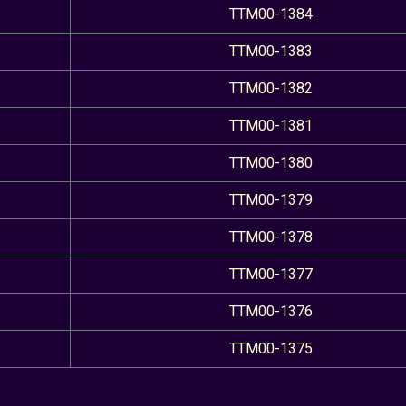
TTM00-1384
TTM00-1383
TTM00-1382
TTM00-1381
TTM00-1380
TTM00-1379
TTM00-1378
TTM00-1377
TTM00-1376
TTM00-1375