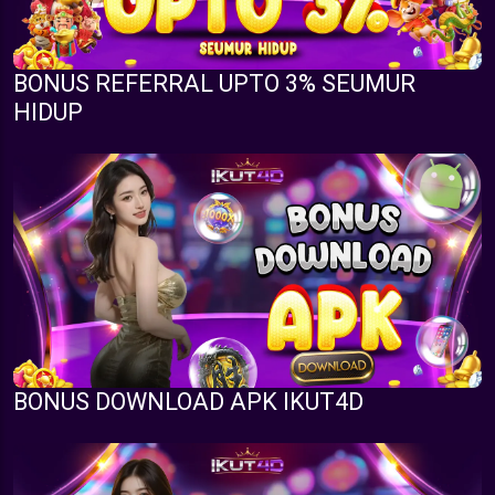
BONUS REFERRAL UPTO 3% SEUMUR
HIDUP
BONUS DOWNLOAD APK IKUT4D