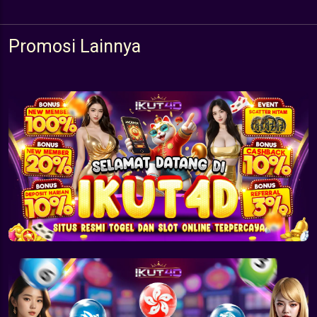
Promosi Lainnya