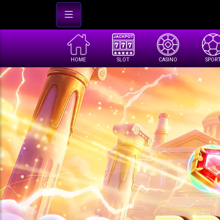
//under row-loginmenu
HOME
SLOT
CASINO
SPOR