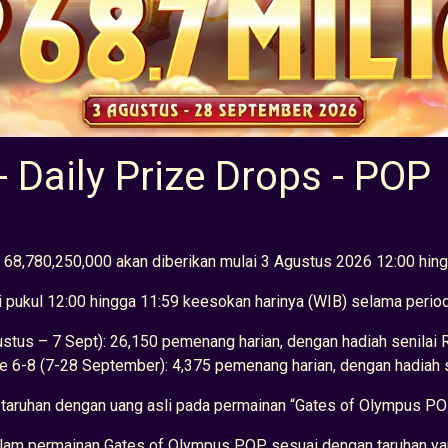
 Daily Prize Drops - POP
Rp 68,780,250,000 akan diberikan mulai 3 Agustus 2026 12:00 hi
ai pukul 12:00 hingga 11:59 keesokan harinya (WIB) selama peri
tus – 7 Sept): 26,150 pemenang harian, dengan hadiah senilai R
 6-8 (7-28 September): 4,375 pemenang harian, dengan hadiah se
g taruhan dengan uang asli pada permainan “Gates of Olympus PO
alam permainan Gates of Olympus POP sesuai dengan taruhan y