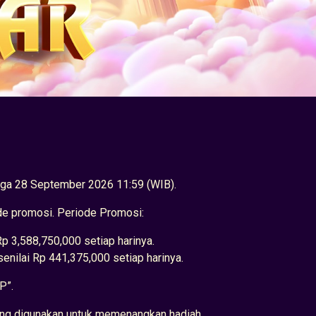
ngga 28 September 2026 11:59 (WIB).
ode promosi. Periode Promosi:
p 3,588,750,000 setiap harinya.
nilai Rp 441,375,000 setiap harinya.
P”.
ang digunakan untuk memenangkan hadiah