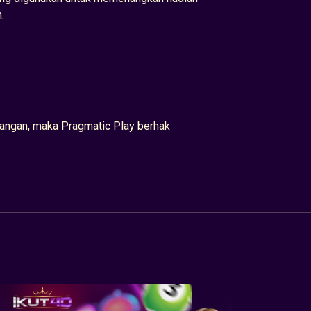
.
rangan, maka Pragmatic Play berhak