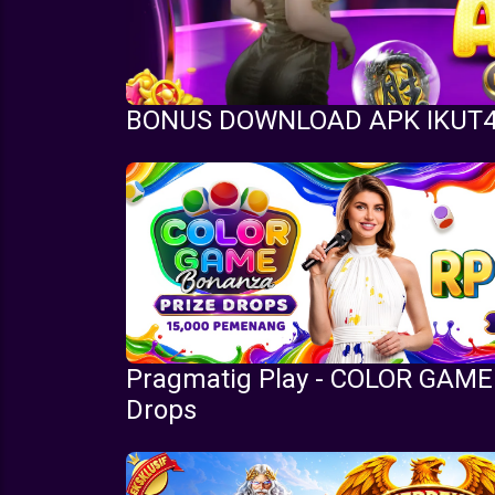
BONUS DOWNLOAD APK IKUT
Pragmatig Play - COLOR GAME
Drops