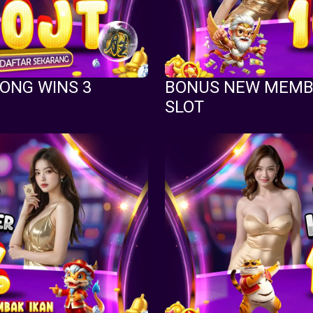
ONG WINS 3
BONUS NEW MEMBER
SLOT